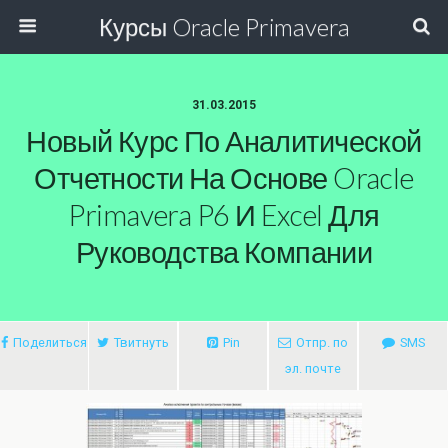
Курсы Oracle Primavera
31.03.2015
Новый Курс По Аналитической
Отчетности На Основе Oracle
Primavera P6 И Excel Для
Руководства Компании
Поделиться
Твитнуть
Pin
Отпр. по
SMS
эл. почте